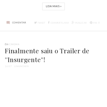
LEIA MAIS »
COMENTAR
TWEET
COMPARTILHAR
PUBLICAR
PIN IT
Em
CINEMA
Finalmente saiu o Trailer de
''Insurgente''!
16:07
UNKNOWN