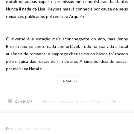
, ambas capas e premissas me conquistaram bastante.
natalino
Nunca li nada da Lisa Kleypas mas já conhecia por causa de seus
romances publicados pela editora Arqueiro.
O inverno é a estação mais aconchegante do ano, mas Jenny
Breslin não se sente nada confortável. Tudo na sua vida a total
ausência de romance, o emprego chatíssimo no banco foi tocado
pela mágica das festas de fim de ano. A simples ideia de passar
por mais um Natal c…
LEIA MAIS »
COMENTAR
TWEET
COMPARTILHAR
PUBLICAR
PIN IT
Em
DICA DE LEITURA
NEWS