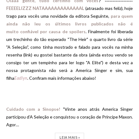
Olááá gente, tudo certinho com vocês
?
------------------
FEEEELIZZZ NATAAAAAAAAAAAAAL
(atrasado mas feliz), hoje
trago para vocês uma novidade da editora Seguinte,
para quem
ainda não leu os últimos livros publicados não é
muito confiável por causa de spoilers
. Finalmente foi liberada
um trechinho do tão esperado "The Heir" o quarto livro da série
"A Seleção", como tinha mostrado e falado para vocês na minha
resenha (link) eu gostei bastante da obra (ainda estou vendo se
consigo ter um tempinho para ler logo "A Elite") e desta vez a
nossa protagonista não será a America Singer e sim, sua
filha
Eadlyn
. Confiram mais informações abaixo!
Cuidado com a Sinopse!
"Vinte anos atrás America Singer
participou d’A Seleção e conquistou o coração de Príncipe Maxon.
Agor…
LEIA MAIS »