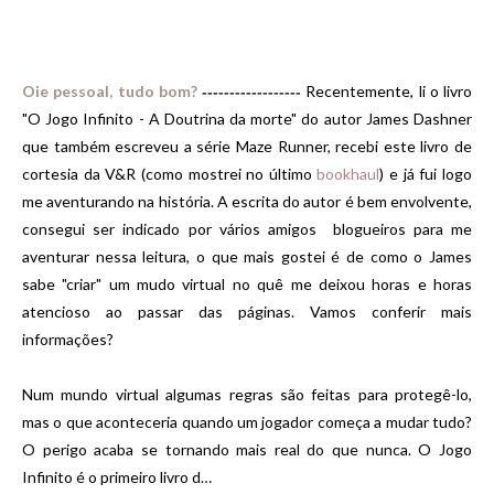
Oie pessoal, tudo bom
?
Recentemente, li o livro
------------------
"O Jogo Infinito - A Doutrina da morte" do autor James Dashner
que também escreveu a série Maze Runner, recebi este livro de
cortesia da V&R (como mostrei no último
bookhaul
) e já fui logo
me aventurando na história. A escrita do autor é bem envolvente,
consegui ser indicado por vários amigos blogueiros para me
aventurar nessa leitura, o que mais gostei é de como o James
sabe "criar" um mudo virtual no quê me deixou horas e horas
atencioso ao passar das páginas. Vamos conferir mais
informações?
Num mundo virtual algumas regras são feitas para protegê-lo,
mas o que aconteceria quando um jogador começa a mudar tudo?
O perigo acaba se tornando mais real do que nunca. O Jogo
Infinito é o primeiro livro d…