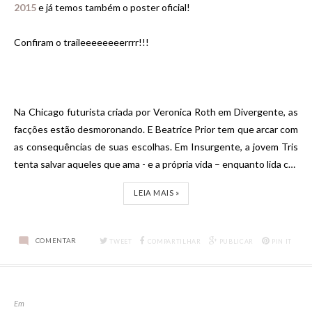
2015
e já temos também o poster oficial!
Confiram o traileeeeeeeerrrr!!!
Na Chicago futurista criada por Veronica Roth em Divergente, as
facções estão desmoronando. E Beatrice Prior tem que arcar com
as consequências de suas escolhas. Em Insurgente, a jovem Tris
tenta salvar aqueles que ama - e a própria vida – enquanto lida c…
LEIA MAIS »
COMENTAR
TWEET
COMPARTILHAR
PUBLICAR
PIN IT
Em