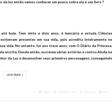
r da luz então vamos conhecer um pouco sobre ela e seu livro ?
até hoje. Tem vinte e dois anos, é bancária e estuda Ciência
estiveram presentes em sua vida, pois acredita inteiramente n
ua vida. No entanto, foi aos treze anos, com O Diário da Princesa
la escrita. Desde então, escreveu várias estórias e contos.Ainda n
enhor da Luz e desenvolver seus primeiros personagens, conseguind
LEIA MAIS »
TWEET
COMPARTILHAR
PUBLICAR
PIN IT