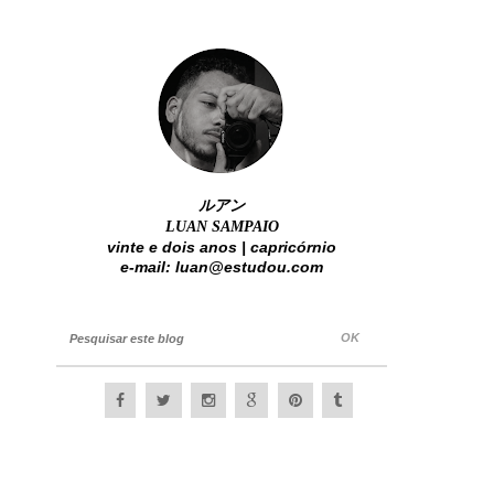
ルアン
LUAN SAMPAIO
vinte e dois anos |
capricórnio
e-mail: luan@estudou.com