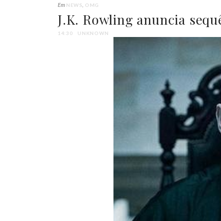
Em
NEWS
OMG
J.K. Rowling anuncia sequ
14:30
UNKNOWN