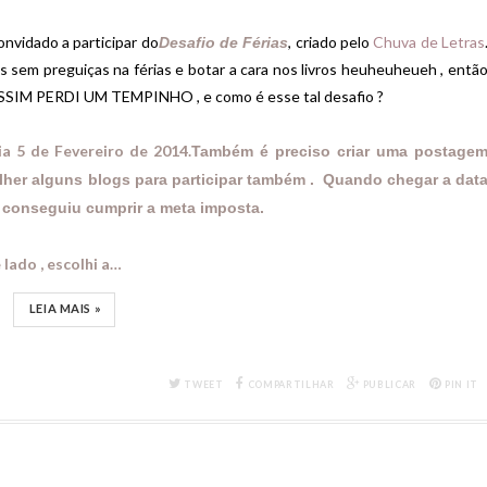
convidado a participar do
, criado pelo
Chuva de Letras
Desafio de Férias
ais sem preguiças na férias e botar a cara nos livros heuheuheueh , entã
SSIM PERDI UM TEMPINHO , e como é esse tal desafio ?
ia 5 de Fevereiro de 2014.
Também é preciso criar uma postage
lher alguns blogs para participar também . Quando chegar a dat
em dizendo se conseguiu cumprir a meta imposta
 lado , escolhi a…
LEIA MAIS »
TWEET
COMPARTILHAR
PUBLICAR
PIN IT