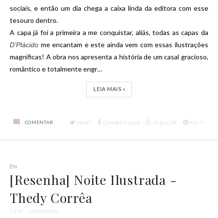
sociais, e então um dia chega a caixa linda da editora com esse
tesouro dentro.
A capa já foi a primeira a me conquistar, aliás, todas as capas da
me encantam e este ainda vem com essas ilustrações
D’Plácido
magníficas! A obra nos apresenta a história de um casal gracioso,
romântico e totalmente engr…
LEIA MAIS »
COMENTAR
TWEET
COMPARTILHAR
PUBLICAR
PIN IT
Em
[Resenha] Noite Ilustrada -
Thedy Corrêa
13:47
UNKNOWN