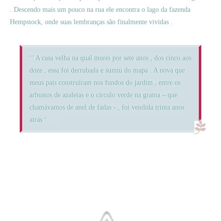
. Descendo mais um pouco na rua ele encontra o lago da fazenda
Hempstock, onde suas lembranças são finalmente vividas .
‘’ A casa velha na qual morei por sete anos , dos cinco aos
doze , essa foi derrubada e sumiu do mapa . A nova que
meus pais construíram nos fundos do jardim , entre os
arbustos de azaleias e o círculo verde na grama – que
chamávamos de anel de fadas - , foi vendida trinta anos
atrás ‘