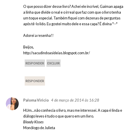
O que posso dizer desse livro? Achei ele incrível, Gaiman apaga
a linha que divide o real e o irreal que faz com que o livro tenha
um toque especial. Também fiquei com dezenas de perguntas
após tê-lo lido. Eu gostei muito dele e essa capa? É divina *--*
Adorei a resenha!!
Beijos,
http://sacudindoasideias.blogspot.com.br/
RESPONDER
EXCLUIR
RESPONDER
4 de março de 2014 às 16:28
Paloma Viricio
HUm...não conhecia o livro, mas me interessei. A capa é linda e
diálogo leves é tudo o que quero em um livro.
Bloody Kisses
Monólogo de Julieta