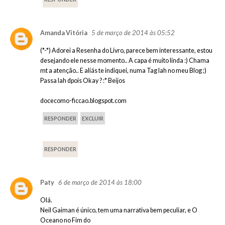
5 de março de 2014 às 05:52
Amanda Vitória
(*-*) Adorei a Resenha do Livro, parece bem interessante, estou
desejando ele nesse momento.. A capa é muito linda :) Chama
mt a atenção.. E aliás te indiquei, numa Tag lah no meu Blog ;)
Passa lah dpois Okay ? :* Beijos
docecomo-ficcao.blogspot.com
RESPONDER
EXCLUIR
RESPONDER
6 de março de 2014 às 18:00
Paty
Olá.
Neil Gaiman é único, tem uma narrativa bem peculiar, e O
Oceano no Fim do