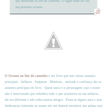
que moravam no fim do caminho. O lugar onde ele viu
seu primeiro oceano.
O Oceano no fim do caminho
é um livro que tem vários assuntos
principais : Infância , Suspense , Mistérios , amizade e confiança são os
assuntos principais do livro . Quem narra é o personagem cujo o nome
não é mencionado que relembra tudo o que aconteceu na sua infância ,
ele era diferente e não tinha muitos amigos . Passa-se alguns anos e suas
lembranças começam ao passar por um funeral encontrar sua antiga casa