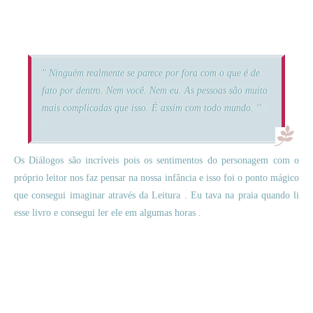
'' Ninguém realmente se parece por fora com o que é de
fato por dentro. Nem você. Nem eu. As pessoas são muito
mais complicadas que isso. É assim com todo mundo. ''
Os Diálogos são incríveis pois os sentimentos do personagem com o
próprio leitor nos faz pensar na nossa infância e isso foi o ponto mágico
que consegui imaginar através da Leitura . Eu tava na praia quando li
esse livro e consegui ler ele em algumas horas .