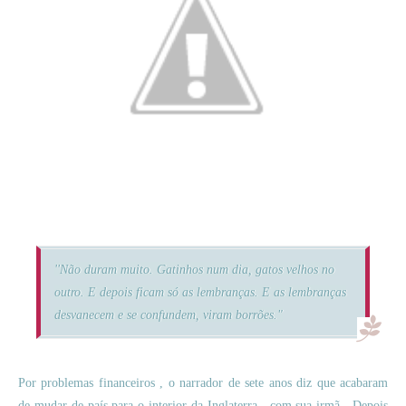
''Não duram muito. Gatinhos num dia, gatos velhos no
outro. E depois ficam só as lembranças. E as lembranças
desvanecem e se confundem, viram borrões."
Por problemas financeiros , o narrador de sete anos diz que acabaram
de mudar de país para o interior da Inglaterra , com sua irmã . Depois