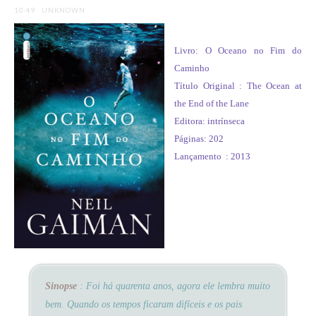
10:49
UNKNOWN
Livro: O Oceano no Fim do
Caminho
Título Original : The Ocean at
the End of the Lane
Editora: intrínseca
Páginas: 202
Lançamento : 2013
Sinopse
: Foi há quarenta anos, agora ele lembra muito
bem. Quando os tempos ficaram difíceis e os pais