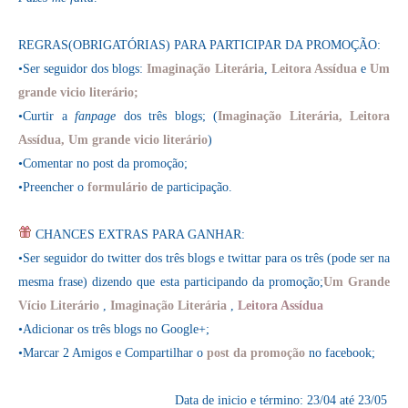
REGRAS(OBRIGATÓRIAS) PARA PARTICIPAR DA PROMOÇÃO:
•Ser seguidor dos blogs:
Imaginação Literária
,
Leitora Assídua
e
Um
grande vicio literário
;
•Curtir a
fanpage
dos três blogs; (
Imaginação Literária
,
Leitora
Assídua
,
Um grande vicio literário
)
•Comentar no post da promoção;
•Preencher o
formulário
de participação.
CHANCES EXTRAS PARA GANHAR:
•Ser seguidor do twitter dos três blogs e twittar para os três (pode ser na
mesma frase) dizendo que esta participando da promoção;
Um Grande
Vício Literário
,
Imaginação Literária
,
Leitora Assídua
•Adicionar os três blogs no Google+;
•Marcar 2 Amigos e Compartilhar o
post da promoção
no facebook;
Data de inicio e término: 23/04 até 23/05