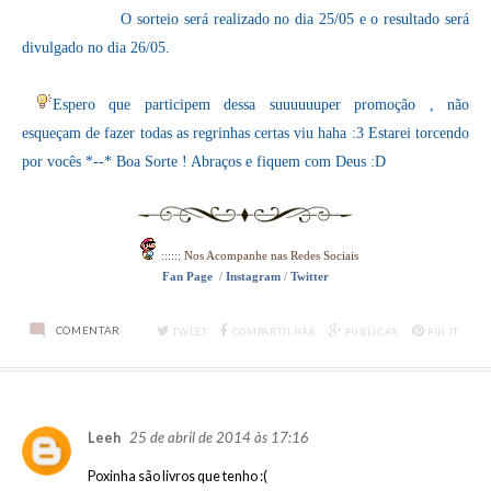
O sorteio será realizado no dia 25/05 e o resultado será
divulgado no dia 26/05.
Espero que participem dessa suuuuuuper promoção , não
esqueçam de fazer todas as regrinhas certas viu haha :3 Estarei torcendo
por vocês *--* Boa Sorte ! Abraços e fiquem com Deus :D
:::::: Nos Acompanhe nas Redes
Sociais
Fan Page
/
Instagram
/
Twitter
COMENTAR
TWEET
COMPARTILHAR
PUBLICAR
PIN IT
25 de abril de 2014 às 17:16
Leeh
Poxinha são livros que tenho :(