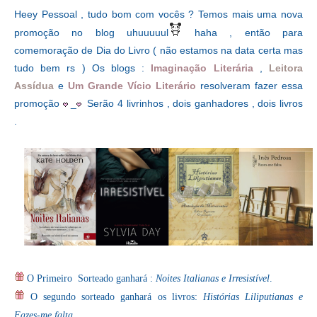
Heey Pessoal , tudo bom com vocês ? Temos mais uma nova
promoção no blog uhuuuuul
haha , então para
comemoração de Dia do Livro ( não estamos na data certa mas
tudo bem rs ) Os blogs :
Imaginação Literária
,
Leitora
Assídua
e
Um Grande Vício Literário
resolveram fazer essa
promoção
_
Serão 4 livrinhos , dois ganhadores , dois livros
.
O Primeiro Sorteado ganhará :
Noites Italianas e Irresistível
.
O segundo sorteado ganhará os livros:
Histórias Liliputianas e
Fazes-me falta
.