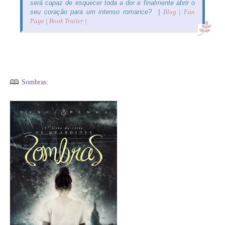
será capaz de esquecer toda a dor e finalmente abrir o
seu coração para um intenso romance? |
Blog
|
Fan
Page
|
Book Trailer
|
Sombras: