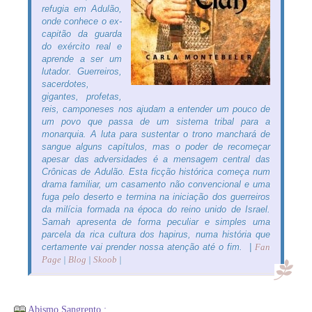
refugia em Adulão,
onde conhece o ex-
capitão da guarda
do exército real e
aprende a ser um
lutador. Guerreiros,
sacerdotes,
gigantes, profetas,
reis, camponeses nos ajudam a entender um pouco de
um povo que passa de um sistema tribal para a
monarquia. A luta para sustentar o trono manchará de
sangue alguns capítulos, mas o poder de recomeçar
apesar das adversidades é a mensagem central das
Crônicas de Adulão. Esta ficção histórica começa num
drama familiar, um casamento não convencional e uma
fuga pelo deserto e termina na iniciação dos guerreiros
da milícia formada na época do reino unido de Israel.
Samah apresenta de forma peculiar e simples uma
parcela da rica cultura dos hapirus, numa história que
certamente vai prender nossa atenção até o fim. |
Fan
Page
|
Blog
|
Skoob
|
Abismo Sangrento :