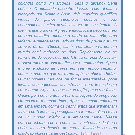
coloridas como um arco-íris. Seria o destino? Seria
poético. O inusitado encontro dessas duas almas é
planejado por Selina e Arish, dois espíritos guardiões
vindos de planos superiores opostos e que
acompanham Lucian desde a morte de sua família. A
menina que o salva, Agnes, é escolhida a dedo no meio
de uma multidão, superou a morte de sua mãe, uma
vidente, e parece ter puxado os dons de prever o futuro
através de um pêndulo; ela é uma alma pura em um
mundo cruel recheado de ódio. Rapidamente ela se
torna o fio de esperança que faltava na vida de Lucian,
a única capaz de inspirar-lhe bons sentimentos. Agnes
é uma explosão de cores em seu mundo cinzento,
como o arco-íris que se forma após a chuva. Porém,
utilizar poderes místicos de forma irresponsável pode
levar a consequências desastrosas e em troca de um
amor eterno Agnes recebe um coração prestes a falhar.
Unidos por sentimentos fortes e situações de perigo que
ultrapassam o mundo físico, Agnes e Lucian embarcam
em uma jornada contra os sentimentos que envenenam
a alma do homem, a perseguição por uma maligna força
de um mundo inferior e a eminente morte. Nessa
estrada esburacada o amor é um sentimento dual que
pode ser uma benção de eterna felicidade ou uma
maldição obsessiva de destruição. |
Fan Page
|