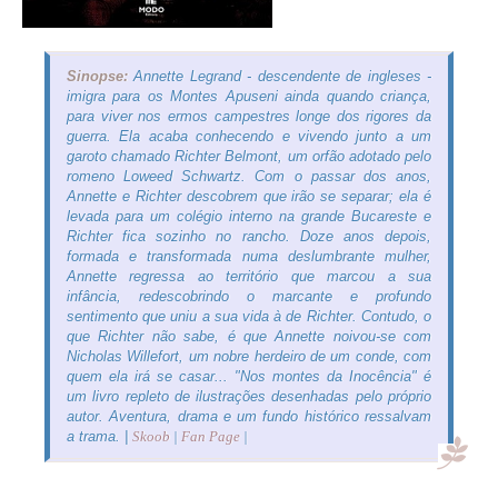
Sinopse:
Annette Legrand - descendente de ingleses -
imigra para os Montes Apuseni ainda quando criança,
para viver nos ermos campestres longe dos rigores da
guerra. Ela acaba conhecendo e vivendo junto a um
garoto chamado Richter Belmont, um orfão adotado pelo
romeno Loweed Schwartz. Com o passar dos anos,
Annette e Richter descobrem que irão se separar; ela é
levada para um colégio interno na grande Bucareste e
Richter fica sozinho no rancho. Doze anos depois,
formada e transformada numa deslumbrante mulher,
Annette regressa ao território que marcou a sua
infância, redescobrindo o marcante e profundo
sentimento que uniu a sua vida à de Richter. Contudo, o
que Richter não sabe, é que Annette noivou-se com
Nicholas Willefort, um nobre herdeiro de um conde, com
quem ela irá se casar... "Nos montes da Inocência" é
um livro repleto de ilustrações desenhadas pelo próprio
autor. Aventura, drama e um fundo histórico ressalvam
a trama. |
Skoob
|
Fan Page
|