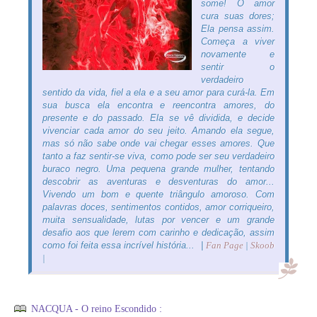
some! O amor
cura suas dores;
Ela pensa assim.
Começa a viver
novamente e
sentir o
verdadeiro
sentido da vida, fiel a ela e a seu amor para curá-la. Em
sua busca ela encontra e reencontra amores, do
presente e do passado. Ela se vê dividida, e decide
vivenciar cada amor do seu jeito. Amando ela segue,
mas só não sabe onde vai chegar esses amores. Que
tanto a faz sentir-se viva, como pode ser seu verdadeiro
buraco negro. Uma pequena grande mulher, tentando
descobrir as aventuras e desventuras do amor...
Vivendo um bom e quente triângulo amoroso. Com
palavras doces, sentimentos contidos, amor corriqueiro,
muita sensualidade, lutas por vencer e um grande
desafio aos que lerem com carinho e dedicação, assim
como foi feita essa incrível história... |
Fan Page
|
Skoob
|
NACQUA - O reino Escondido :