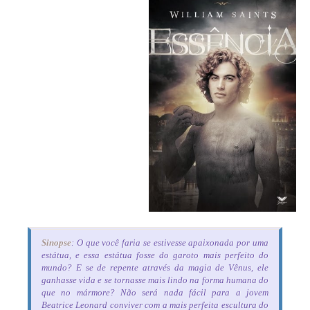
Sinopse
: O que você faria se estivesse apaixonada por uma
estátua, e essa estátua fosse do garoto mais perfeito do
mundo? E se de repente através da magia de Vênus, ele
ganhasse vida e se tornasse mais lindo na forma humana do
que no mármore? Não será nada fácil para a jovem
Beatrice Leonard conviver com a mais perfeita escultura do