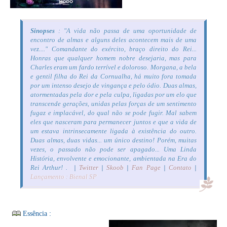
Sinopses
: "A vida não passa de uma oportunidade de
encontro de almas e alguns deles acontecem mais de uma
vez...." Comandante do exército, braço direito do Rei...
Honras que qualquer homem nobre desejaria, mas para
Charles eram um fardo terrível e doloroso. Morgana, a bela
e gentil filha do Rei da Cornualha, há muito fora tomada
por um intenso desejo de vingança e pelo ódio. Duas almas,
atormentadas pela dor e pela culpa, ligadas por um elo que
transcende gerações, unidas pelas forças de um sentimento
fugaz e implacável, do qual não se pode fugir. Mal sabem
eles que nasceram para permanecer juntos e que a vida de
um estava intrinsecamente ligada à existência do outro.
Duas almas, duas vidas... um único destino! Porém, muitas
vezes, o passado não pode ser apagado... Uma Linda
História, envolvente e emocionante, ambientada na Era do
Rei Arthur! .
|
Twitter
|
Skoob
|
Fan Page
|
Contato
|
Lançamento : Bienal SP
Essência :