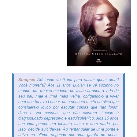
Sinopse:
Até onde você iria para salvar quem ama?
Você morreria? Aos 11 anos Lucian se vê sozinho no
mundo: um trágico acidente de avião arranca a vida de
seu pai, mãe e irmã mais velha, obrigando-o a viver
com sua tia-avó Leonor, uma senhora muito católica que
considera-o louco por escutar coisas que não foram
ditas e ver pessoas que não existem. Lucian é
diagnosticado depressivo e esquizofrênico. Aos 16 anos
sua vida parece um labirinto cinza e sem saída, por
isso, decide suicidar-se. Ao tentar pular de uma ponte é
salvo no último segundo por uma garota de unhas