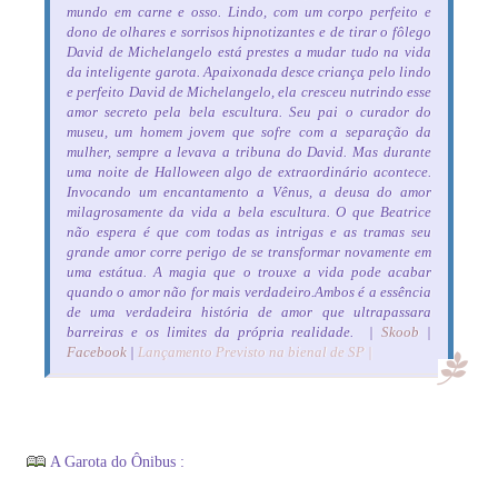
mundo em carne e osso. Lindo, com um corpo perfeito e
dono de olhares e sorrisos hipnotizantes e de tirar o fôlego
David de Michelangelo está prestes a mudar tudo na vida
da inteligente garota. Apaixonada desce criança pelo lindo
e perfeito David de Michelangelo, ela cresceu nutrindo esse
amor secreto pela bela escultura. Seu pai o curador do
museu, um homem jovem que sofre com a separação da
mulher, sempre a levava a tribuna do David. Mas durante
uma noite de Halloween algo de extraordinário acontece.
Invocando um encantamento a Vênus, a deusa do amor
milagrosamente da vida a bela escultura. O que Beatrice
não espera é que com todas as intrigas e as tramas seu
grande amor corre perigo de se transformar novamente em
uma estátua. A magia que o trouxe a vida pode acabar
quando o amor não for mais verdadeiro.Ambos é a essência
de uma verdadeira história de amor que ultrapassara
barreiras e os limites da própria realidade. |
Skoob
|
Facebook
|
Lançamento Previsto na bienal de SP |
A Garota do Ônibus :