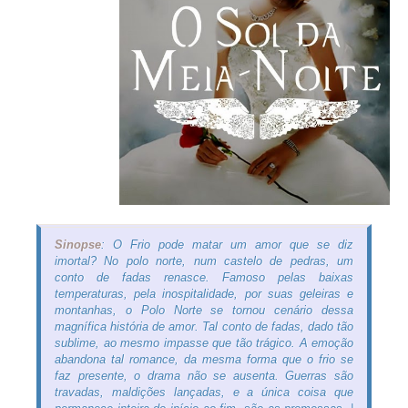
Sinopse
: O Frio pode matar um amor que se diz
imortal? No polo norte, num castelo de pedras, um
conto de fadas renasce. Famoso pelas baixas
temperaturas, pela inospitalidade, por suas geleiras e
montanhas, o Polo Norte se tornou cenário dessa
magnífica história de amor. Tal conto de fadas, dado tão
sublime, ao mesmo impasse que tão trágico. A emoção
abandona tal romance, da mesma forma que o frio se
faz presente, o drama não se ausenta. Guerras são
travadas, maldições lançadas, e a única coisa que