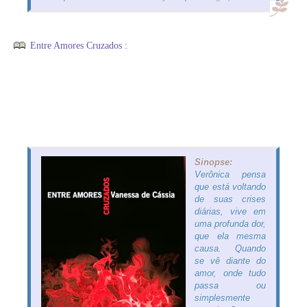
Entre Amores Cruzados :
Sinopse:
Verônica pensa
que está voltando
de suas crises
diárias, vive em
uma profunda dor,
que ela mesma
causa. Quando
se vê diante do
amor, onde tudo
passa ou
simplesmente