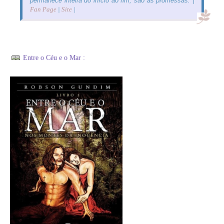
permanece inteira do início ao fim, são as promessas. |
Fan Page
|
Site
|
Entre o Céu e o Mar :