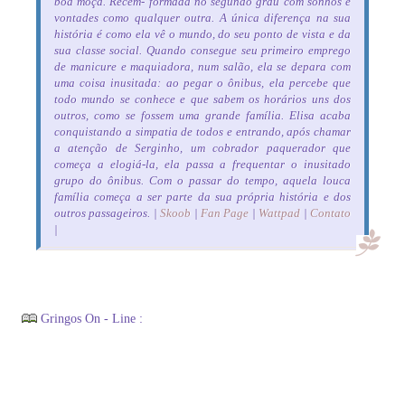
boa moça. Recém- formada no segundo grau com sonhos e
vontades como qualquer outra. A única diferença na sua
história é como ela vê o mundo, do seu ponto de vista e da
sua classe social. Quando consegue seu primeiro emprego
de manicure e maquiadora, num salão, ela se depara com
uma coisa inusitada: ao pegar o ônibus, ela percebe que
todo mundo se conhece e que sabem os horários uns dos
outros, como se fossem uma grande família. Elisa acaba
conquistando a simpatia de todos e entrando, após chamar
a atenção de Serginho, um cobrador paquerador que
começa a elogiá-la, ela passa a frequentar o inusitado
grupo do ônibus. Com o passar do tempo, aquela louca
família começa a ser parte da sua própria história e dos
outros passageiros. |
Skoob
|
Fan Page
|
Wattpad
|
Contato
|
Gringos On - Line :