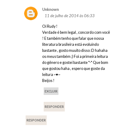
Unknown
11 de julho de 2014 às 06:33
Oi Rudy !
Verdade é bem legal , concordo com você
! E também tenho que falar que nossa
literatura brasileira está evoluindo
bastante , gosto muuito disso :D hahaha
os meus também ;) Foi a primeira leitura
do gênero e gostei bastante *-* Que bom
que gostou haha , espero que goste da
leitura ~♥~
Beijos !
EXCLUIR
RESPONDER
RESPONDER