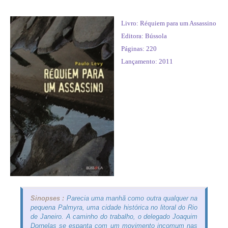
Livro: Réquiem para um Assassino
Editora: Bússola
Páginas: 220
Lançamento: 2011
Sinopses :
Parecia uma manhã como outra qualquer na
pequena Palmyra, uma cidade histórica no litoral do Rio
de Janeiro. A caminho do trabalho, o delegado Joaquim
Dornelas se espanta com um movimento incomum nas