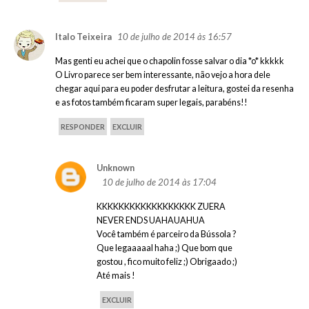
10 de julho de 2014 às 16:57
Italo Teixeira
Mas genti eu achei que o chapolin fosse salvar o dia *o* kkkkk
O Livro parece ser bem interessante, não vejo a hora dele
chegar aqui para eu poder desfrutar a leitura, gostei da resenha
e as fotos também ficaram super legais, parabéns!!
RESPONDER
EXCLUIR
Unknown
10 de julho de 2014 às 17:04
KKKKKKKKKKKKKKKKKK ZUERA
NEVER ENDS UAHAUAHUA
Você também é parceiro da Bússola ?
Que legaaaaal haha ;) Que bom que
gostou , fico muito feliz ;) Obrigaado ;)
Até mais !
EXCLUIR