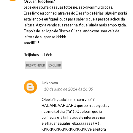
Oi Luan, tudo bem?
Sabe que sou fã das suas fotos né, são divas muito boas.
Esse livro eu conheci atraves do Desafio de férias, alguém por lá
esta lendo e eu fiquei louca para saber o que a pessoa achou da
leitura. Agora vendo sua resenha, fiquei ainda mais empolgada.
Depois de ler Jogo de Risco e Cilada, ando com uma veia de
leitora de suspense kkkkk
ameiiiii !!
Beijinhos da Lêeh
RESPONDER
EXCLUIR
Unknown
10 de julho de 2014 às 16:35
Oiee Lêh , tudo bom e com você ?
HAUAHUAAHUAHU que bom que gosta ,
fico muito feliz ( *u* ) . Que bom que já
conhecia e já tinha aquele interesse por
ele hauahaauahu , ebaaaaaaaa ( ♥ ) .
KKKKKKKKKKKKKKKKKKK Veia leitora