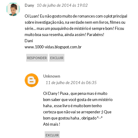
10 de julho de 2014 às 19:02
Dany
Oi Luan! Eu não gosto muito de romances com o plot principal
sobre investigação não, na verdade nem em livros, filmes ou
série... mas um pouquinho de mistério é sempre bom! Ficou
muito boa sua resenha, ainda assim! Parabéns!
Dani
www.1000-vidas.blogspot.com.br
RESPONDER
EXCLUIR
Unknown
11 de julho de 2014 às 06:35
Oi Dany ! Puxa , que pena mas é muito
bom saber que você gosta de um mistério
haha , esse livro é muito bom tenho
certeza que não vai se arrepender ;) Que
bom que gostou haha , obrigado *--*
Até mais !
EXCLUIR