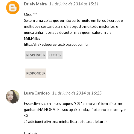
11 de julho de 2014 às 15:11
Driely Meira
Oiee ^^
Se tem uma coisa que eu não curto muito em livros é corpos e
multidões cercando...rsrs' não gosto muito de mistérios, e
nunca tinha lido nada do autor, mas quem sabe um dia.
MilkMilks
http://shakedepalavras.blogspot.com.br
RESPONDER
EXCLUIR
RESPONDER
11 de julho de 2014 às 16:25
Luara Cardoso
Esses livros com esses toques "CSI" como você bem disse me
ganham NA HORA! Eu sou apaixonada, não tenho como negar
<3
Já adicionei o livro na minha lista de futuras leituras!
Um beijo,