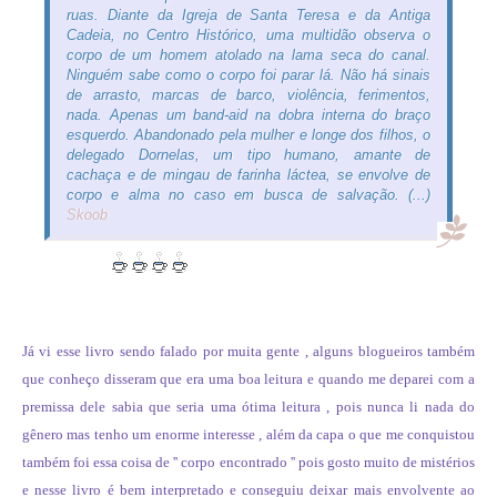
ruas. Diante da Igreja de Santa Teresa e da Antiga
Cadeia, no Centro Histórico, uma multidão observa o
corpo de um homem atolado na lama seca do canal.
Ninguém sabe como o corpo foi parar lá. Não há sinais
de arrasto, marcas de barco, violência, ferimentos,
nada. Apenas um band-aid na dobra interna do braço
esquerdo. Abandonado pela mulher e longe dos filhos, o
delegado Dornelas, um tipo humano, amante de
cachaça e de mingau de farinha láctea, se envolve de
corpo e alma no caso em busca de salvação. (...)
Skoob
Já vi esse livro sendo falado por muita gente , alguns blogueiros também
que conheço disseram que era uma boa leitura e quando me deparei com a
premissa dele sabia que seria uma ótima leitura , pois nunca li nada do
gênero mas tenho um enorme interesse , além da capa o que me conquistou
também foi essa coisa de '' corpo encontrado ''
pois gosto muito de mistérios
e nesse livro é bem interpretado e conseguiu deixar mais envolvente ao