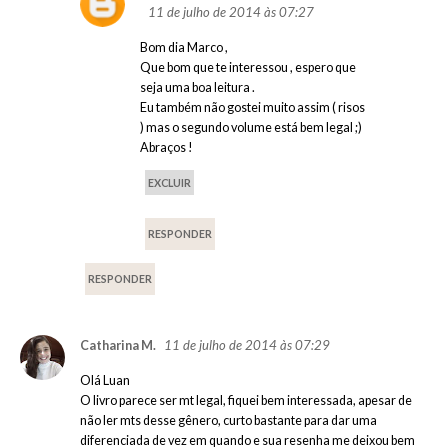
11 de julho de 2014 às 07:27
Bom dia Marco ,
Que bom que te interessou , espero que
seja uma boa leitura .
Eu também não gostei muito assim ( risos
) mas o segundo volume está bem legal ;)
Abraços !
EXCLUIR
RESPONDER
RESPONDER
11 de julho de 2014 às 07:29
Catharina M.
Olá Luan
O livro parece ser mt legal, fiquei bem interessada, apesar de
não ler mts desse gênero, curto bastante para dar uma
diferenciada de vez em quando e sua resenha me deixou bem