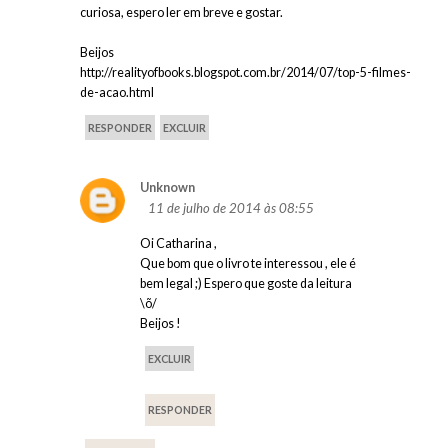
curiosa, espero ler em breve e gostar.
Beijos
http://realityofbooks.blogspot.com.br/2014/07/top-5-filmes-
de-acao.html
RESPONDER
EXCLUIR
Unknown
11 de julho de 2014 às 08:55
Oi Catharina ,
Que bom que o livro te interessou , ele é
bem legal ;) Espero que goste da leitura
\õ/
Beijos !
EXCLUIR
RESPONDER