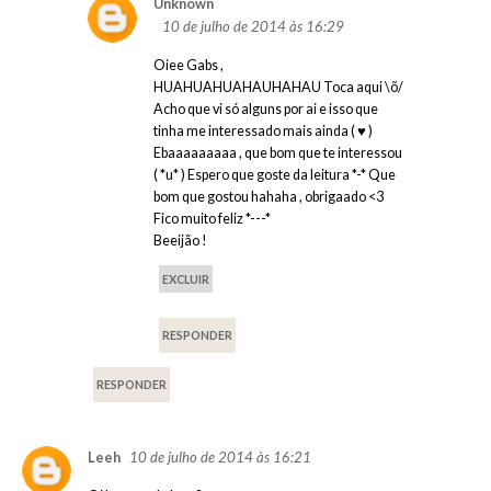
Unknown
10 de julho de 2014 às 16:29
Oiee Gabs ,
HUAHUAHUAHAUHAHAU Toca aqui \õ/
Acho que vi só alguns por ai e isso que
tinha me interessado mais ainda ( ♥ )
Ebaaaaaaaaa , que bom que te interessou
( *u* ) Espero que goste da leitura *-* Que
bom que gostou hahaha , obrigaado <3
Fico muito feliz *---*
Beeijão !
EXCLUIR
RESPONDER
RESPONDER
10 de julho de 2014 às 16:21
Leeh