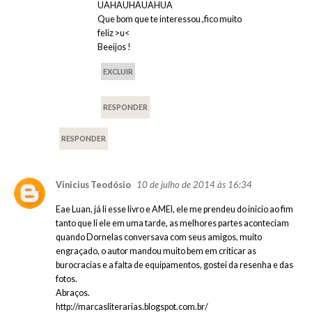
UAHAUHAUAHUA
Que bom que te interessou ,fico muito
feliz >u<
Beeijos !
EXCLUIR
RESPONDER
RESPONDER
10 de julho de 2014 às 16:34
Vinicius Teodósio
Eae Luan, já li esse livro e AMEI, ele me prendeu do inicio ao fim
tanto que li ele em uma tarde, as melhores partes aconteciam
quando Dornelas conversava com seus amigos, muito
engraçado, o autor mandou muito bem em criticar as
burocracias e a falta de equipamentos, gostei da resenha e das
fotos.
Abraços.
http://marcasliterarias.blogspot.com.br/