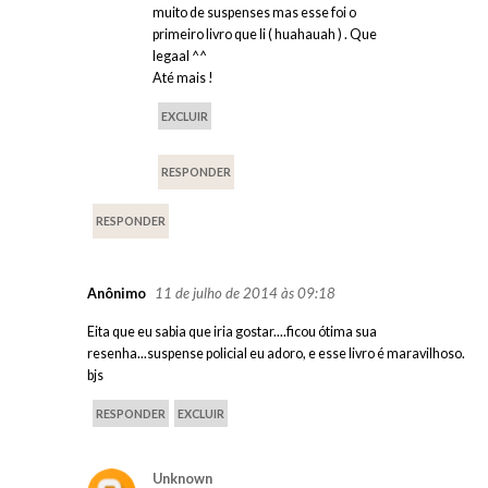
muito de suspenses mas esse foi o
primeiro livro que li ( huahauah ) . Que
legaal ^^
Até mais !
EXCLUIR
RESPONDER
RESPONDER
11 de julho de 2014 às 09:18
Anônimo
Eita que eu sabia que iria gostar....ficou ótima sua
resenha...suspense policial eu adoro, e esse livro é maravilhoso.
bjs
RESPONDER
EXCLUIR
Unknown