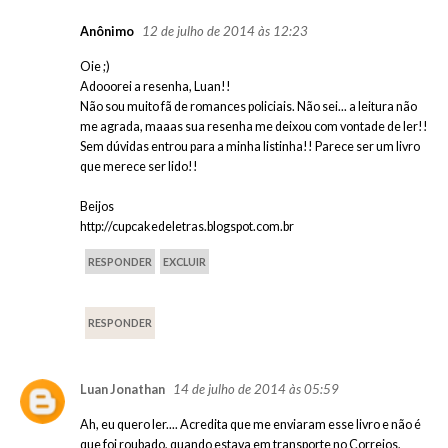
12 de julho de 2014 às 12:23
Anônimo
Oie ;)
Adooorei a resenha, Luan!!
Não sou muito fã de romances policiais. Não sei... a leitura não
me agrada, maaas sua resenha me deixou com vontade de ler!!
Sem dúvidas entrou para a minha listinha!! Parece ser um livro
que merece ser lido!!
Beijos
http://cupcakedeletras.blogspot.com.br
RESPONDER
EXCLUIR
RESPONDER
14 de julho de 2014 às 05:59
Luan Jonathan
Ah, eu quero ler.... Acredita que me enviaram esse livro e não é
que foi roubado, quando estava em transporte no Correios,