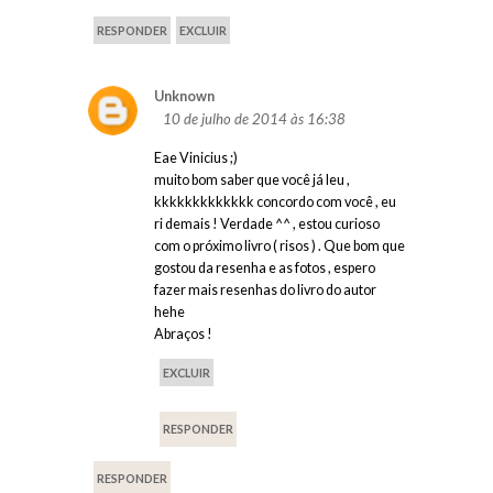
RESPONDER
EXCLUIR
Unknown
10 de julho de 2014 às 16:38
Eae Vinicius ;)
muito bom saber que você já leu ,
kkkkkkkkkkkkk concordo com você , eu
ri demais ! Verdade ^^ , estou curioso
com o próximo livro ( risos ) . Que bom que
gostou da resenha e as fotos , espero
fazer mais resenhas do livro do autor
hehe
Abraços !
EXCLUIR
RESPONDER
RESPONDER