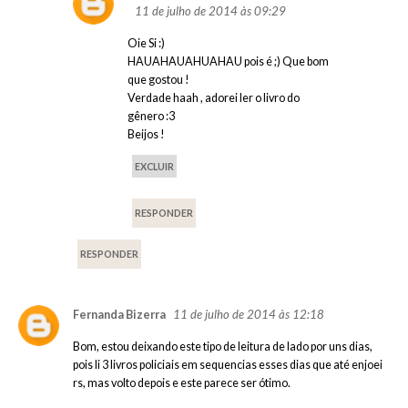
11 de julho de 2014 às 09:29
Oie Si :)
HAUAHAUAHUAHAU pois é ;) Que bom
que gostou !
Verdade haah , adorei ler o livro do
gênero :3
Beijos !
EXCLUIR
RESPONDER
RESPONDER
11 de julho de 2014 às 12:18
Fernanda Bizerra
Bom, estou deixando este tipo de leitura de lado por uns dias,
pois li 3 livros policiais em sequencias esses dias que até enjoei
rs, mas volto depois e este parece ser ótimo.