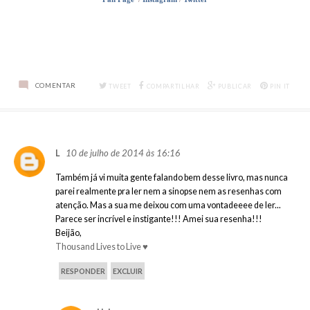
COMENTAR
TWEET
COMPARTILHAR
PUBLICAR
PIN IT
10 de julho de 2014 às 16:16
L
Também já vi muita gente falando bem desse livro, mas nunca
parei realmente pra ler nem a sinopse nem as resenhas com
atenção. Mas a sua me deixou com uma vontadeeee de ler...
Parece ser incrível e instigante!!! Amei sua resenha!!!
Beijão,
Thousand Lives to Live ♥
RESPONDER
EXCLUIR