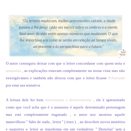
"Os tempos mudaram, muitos preconceitos caíram, a idade
passou a lhe pesar cada vez menos sobre os ombros e a mente.
Seus anos de vida eram apenas números que mudavam. O que
lhe importava era como se sentia em relação ao tempo vivido,
ao presente e às perspectivas para o futuro."
O autor conseguiu deixar com que o leitor concordasse com quem seria o
assassino
, as explicações estavam completamente na nossa vista mas não
enxergávamos e também não deixou com que o leitor ficasse
#chateado
por errar sua tentativa .
A leitura dele foi bem
interessante e desenvolvente
, ele é apresentado
como que você acha que é o assassino é aquele determinado personagem
mas está completamente enganado , o autor nos mostrou aquele
maravilhoso '' Sabe de nada , leitor '' ( risos ) , ao descobrir novos mistérios
e suspeitos o leitor se transforma em um verdadeiro '' Dornelas'' sem a