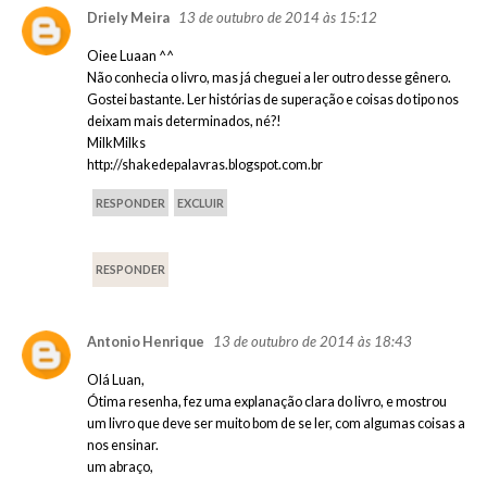
13 de outubro de 2014 às 15:12
Driely Meira
Oiee Luaan ^^
Não conhecia o livro, mas já cheguei a ler outro desse gênero.
Gostei bastante. Ler histórias de superação e coisas do tipo nos
deixam mais determinados, né?!
MilkMilks
http://shakedepalavras.blogspot.com.br
RESPONDER
EXCLUIR
RESPONDER
13 de outubro de 2014 às 18:43
Antonio Henrique
Olá Luan,
Ótima resenha, fez uma explanação clara do livro, e mostrou
um livro que deve ser muito bom de se ler, com algumas coisas a
nos ensinar.
um abraço,