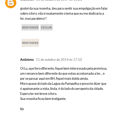
gostei da sua resenha, deu para sentir sua empolgação em falar
sobre o livro. não é exatamente o tema que eu me dedicaria a
ler, mas parabens!!
RESPONDER
EXCLUIR
RESPONDER
11 de outubro de 2014 às 17:10
Anônimo
Oi Lu, que livro diferente, fiquei bem interessada pela premissa,
um romance bem diferente do que estou acostumada a ler... e
por se passar aqui em BH, fiquei mais doida ainda.
Moro quase do lado da Lagoa da Pampulha e posso te dizer que
é apaixonante a vista, linda, é do lado do aeroporto da cidade.
Espero ler em breve o livro.
Sua resenha ficou bem instigante.
bjs