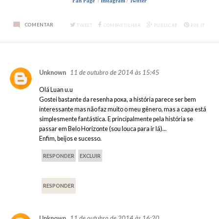
Fan Page
/
Instagram
/
Twitter
COMENTAR
TWEET
COMPARTILHAR
PUBLICAR
PIN IT
11 de outubro de 2014 às 15:45
Unknown
Olá Luan u.u
Gostei bastante da resenha poxa, a história parece ser bem
interessante mas não faz muito o meu gênero, mas a capa está
simplesmente fantástica. E principalmente pela história se
passar em Belo Horizonte (sou louca para ir lá)...
Enfim, beijos e sucesso.
RESPONDER
EXCLUIR
RESPONDER
11 de outubro de 2014 às 16:20
Unknown