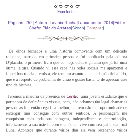
Excelente!
Páginas: 252| Autora: Lavínia Rocha|Lançamento: 2014|Editor
Chefe: Plácido Arrares|
Skoob
|
Comprar
|
De olhos fechados é uma história comovente com um delicado
romance, narrado em primeira pessoa e foi publicado pela editora
D'placido, o primeiro livro que conheço deles e garanto que já foi uma
ótima leitura.
Quando vi essa capa nas redes sociais me apaixonei e
fiquei louco pela premissa, ele tem um assunto que ainda não tinha lido,
que é a respeito de problemas de visão e gostei bastante de apreciar esse
tipo de história.
Teremos a maioria da presença de
Cecília
, uma jovem estudante que é
portadora de deficiências visuais, bem, não achamos tão legal chamar as
pessoas assim, então cega fica melhor, ela tem não tem oportunidade de
enxergar mas consegue com outros sentidos. A personagem me
conquistou com toda sua coragem, independência e determinação,
infelizmente, a sua mãe faleceu e então ela vive com seu pai e sua irmã
Luna. Acontece que durante vários dias ela vem recebendo vários