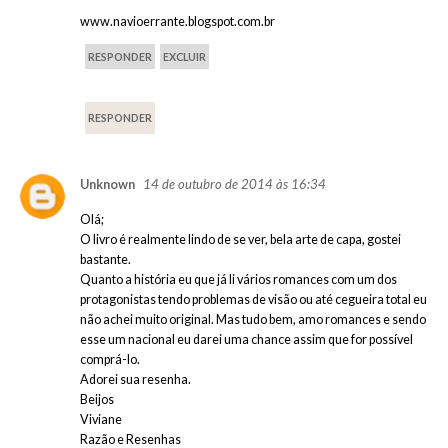
www.navioerrante.blogspot.com.br
RESPONDER
EXCLUIR
RESPONDER
14 de outubro de 2014 às 16:34
Unknown
Olá;
O livro é realmente lindo de se ver, bela arte de capa, gostei
bastante.
Quanto a história eu que já li vários romances com um dos
protagonistas tendo problemas de visão ou até cegueira total eu
não achei muito original. Mas tudo bem, amo romances e sendo
esse um nacional eu darei uma chance assim que for possível
comprá-lo.
Adorei sua resenha.
Beijos
Viviane
Razão e Resenhas