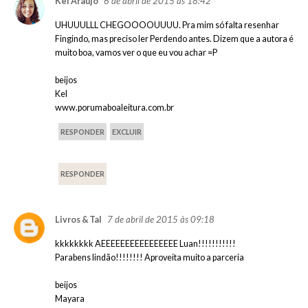
6 de abril de 2015 às 18:42
Kel Araujo
UHUUULLL CHEGOOOOUUUU. Pra mim só falta resenhar
Fingindo, mas preciso ler Perdendo antes. Dizem que a autora é
muito boa, vamos ver o que eu vou achar =P
beijos
Kel
www.porumaboaleitura.com.br
RESPONDER
EXCLUIR
RESPONDER
7 de abril de 2015 às 09:18
Livros & Tal
kkkkkkkk AEEEEEEEEEEEEEEEE Luan!!!!!!!!!!!
Parabens lindão!!!!!!!! Aproveita muito a parceria
beijos
Mayara