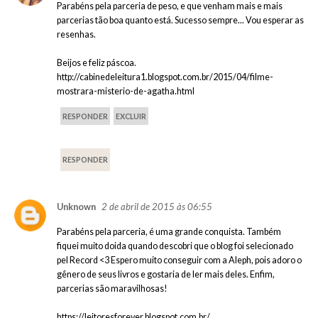
Parabéns pela parceria de peso, e que venham mais e mais
parcerias tão boa quanto está. Sucesso sempre... Vou esperar as
resenhas.
Beijos e feliz páscoa.
http://cabinedeleitura1.blogspot.com.br/2015/04/filme-
mostrara-misterio-de-agatha.html
RESPONDER
EXCLUIR
RESPONDER
2 de abril de 2015 às 06:55
Unknown
Parabéns pela parceria, é uma grande conquista. Também
fiquei muito doida quando descobri que o blog foi selecionado
pel Record <3 Espero muito conseguir com a Aleph, pois adoro o
gênero de seus livros e gostaria de ler mais deles. Enfim,
parcerias são maravilhosas!
https://leitoresforever.blogspot.com.br/