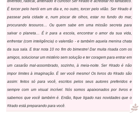
divertido, radical, antenado e curioso! Ser #Irado é acreditar no fantástico.
É torcer pelo herói em um dia e, no outro, torcer pelo vilão. Ser #Irado é
passear pela cidade e, num piscar de olhos, estar no fundo do mar,
procurando tesouros… Ou quem sabe em uma missão secreta para
salvar o planeta… É ir para a escola, encontrar o amor da sua vida,
enfrentar (com inteligência) o valentão - e também aquela menina chata
da sua sala. E tirar nota 10 no fim do bimestre! Dar muita risada com os
amigos, solucionar um mistério sem solução e ter coragem para entrar em
um casarão mal-assombrado, sozinho, à meia-noite. Ser #Irado é não
impor limites à imaginação. É ser você mesmo! Os livros do #Irado são
assim: feitos só para você, escritos pelos seus autores preferidos e
sempre com um visual incrível. Nós somos apaixonados por livros e
sabemos que você também é. Então, fique ligado nas novidades que o
#Irado está preparando para você.