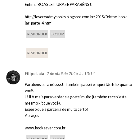
Enfim...BOAS LEITURAS E PARABÉNS !!
http://lovereadmybooks.blogspot.com.br/2015/04/the-book-
jar-parte-4.html
RESPONDER
EXCLUIR
RESPONDER
2 de abril de 2015 às 13:14
Filipe Laia
Parabéns para nóssss!! Também passei e fiquei tão feliz quanto
você.
Já li A mais pura verdade e gostei muito (também recebi este
mesmo kit que você).
Espero que a parceria dê muito certo!
Abraços
www.booksever.com.br
RESPONDER
EXCLUIR