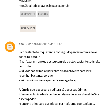
MilkMilks
http://shakedepalavras.blogspot.com.br
RESPONDER
EXCLUIR
RESPONDER
2 de abril de 2015 às 13:12
dsa
Fico bastante feliz que tenha conseguido parceria com a novo
conceito, porque
já vai fazer um ano que estou com ele e estou bastante satisfeita
com tudo.
Os livros sào ótimos e por conta disso aproveita para ler e
resenhar bastante, porque
assim você manterá a parceria sossegado. =]
Além de que o pessoal da editora sào pessoas ótimas.
Tive a oportunidade de conhecer alguns deles na Bienal de SP e
espero poder
reencontra-los para agradecer por mais uma oportunidade.