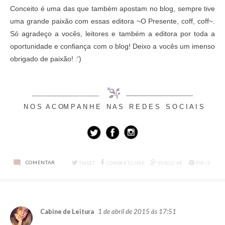
Conceito é uma das que também apostam no blog, sempre tive
uma grande paixão com essas editora ~O Presente, coff, coff~.
Só agradeço a vocês, leitores e também a editora por toda a
oportunidade e confiança com o blog! Deixo a vocês um imenso
obrigado de paixão! :')
N O S A C OM P A N H E N A S R E D E S S O C I A I S
COMENTAR
TWEET
COMPARTILHAR
PUBLICAR
PIN IT
1 de abril de 2015 às 17:51
Cabine de Leitura