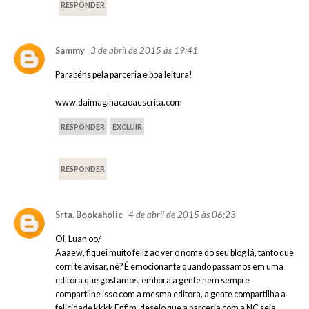
RESPONDER
3 de abril de 2015 às 19:41
Sammy
Parabéns pela parceria e boa leitura!
www.daimaginacaoaescrita.com
RESPONDER
EXCLUIR
RESPONDER
4 de abril de 2015 às 06:23
Srta. Bookaholic
Oi, Luan oo/
Aaaew, fiquei muito feliz ao ver o nome do seu blog lá, tanto que
corri te avisar, né? É emocionante quando passamos em uma
editora que gostamos, embora a gente nem sempre
compartilhe isso com a mesma editora, a gente compartilha a
felicidade kkkk Enfim, desejo que a parceria com a NC seja