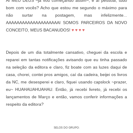
AI MEU DEUS ~já vou começando assim~, e aí pessoal, tudo
bom com vocês
? Acho que estou me segundo o máximo para
não surtar na postagem, mas infelizmente...
AAAAAAAAAAAAAAAAAAAAI SOMOS PARCEIROS DA NOVO
CONCEITO, MEUS BACANUDOS!
♥ ♥ ♥ ♥
Depois de um dia totalmente cansativo, cheguei da escola e
reparei em tantas notificações avisando que eu tinha passado
na seleção da editora e claro, fiz boate com as luzes daqui de
casa, chorei, contei pros amigos, caí da cadeira, beijei os livros
da NC, me desesperei e claro, fiquei usando capslock ~prazer,
eu~ HUAHAUAHUAHAU. Então, já recebi livreto, já recebi os
lançamentos de Março e então, vamos conferir informações a
respeito da editora
?
SELOS DO GRUPO: