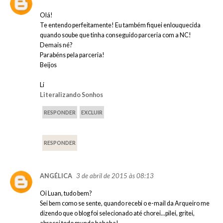
Olá!
Te entendo perfeitamente! Eu também fiquei enlouquecida
quando soube que tinha conseguido parceria com a NC!
Demais né?
Parabéns pela parceria!
Beijos
Li
Literalizando Sonhos
RESPONDER
EXCLUIR
RESPONDER
3 de abril de 2015 às 08:13
ANGÉLICA
Oi Luan, tudo bem?
Sei bem como se sente, quando recebi o e-mail da Arqueiro me
dizendo que o blog foi selecionado até chorei...pilei, gritei,