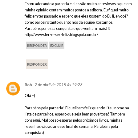
Estou adorando a parceria e eles são muito antesiosos o que em
minha opinião contam muitos pontos a editora. Eu fiquei muito
feliz em ter passado e espero que eles gostem do Eu li, e você?
como parceiro tanto quanto nós da equipe gostamos.
Parabéns por essa conquista e que venham mais!!!
http://www.ler-e-ser-feliz.blogspot.com.br/
RESPONDER
EXCLUIR
RESPONDER
2 de abril de 2015 às 19:23
Rob
Olá =)
Parabéns pela parceria! Fiquei bem feliz quando li teu nome na
lista de parceiros, espero que seja bem proveitosa! Também
consegui. Mal posso esperar pelos próximos livros, minhas
resenhas vão ao ar esse final de semana. Parabéns pela
conquista :)